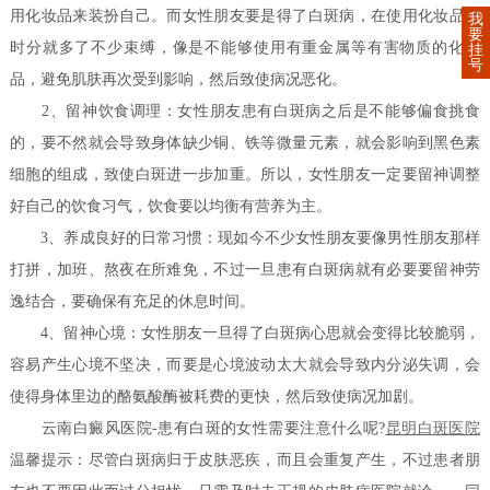
用化妆品来装扮自己。而女性朋友要是得了白斑病，在使用化妆品的
我
要
时分就多了不少束缚，像是不能够使用有重金属等有害物质的化妆
挂
号
品，避免肌肤再次受到影响，然后致使病况恶化。
2、留神饮食调理：女性朋友患有白斑病之后是不能够偏食挑食
的，要不然就会导致身体缺少铜、铁等微量元素，就会影响到黑色素
细胞的组成，致使白斑进一步加重。所以，女性朋友一定要留神调整
好自己的饮食习气，饮食要以均衡有营养为主。
3、养成良好的日常习惯：现如今不少女性朋友要像男性朋友那样
打拼，加班、熬夜在所难免，不过一旦患有白斑病就有必要要留神劳
逸结合，要确保有充足的休息时间。
4、留神心境：女性朋友一旦得了白斑病心思就会变得比较脆弱，
容易产生心境不坚决，而要是心境波动太大就会导致内分泌失调，会
使得身体里边的酪氨酸酶被耗费的更快，然后致使病况加剧。
云南白癜风医院-患有白斑的女性需要注意什么呢?
昆明白斑医院
温馨提示：尽管白斑病归于皮肤恶疾，而且会重复产生，不过患者朋