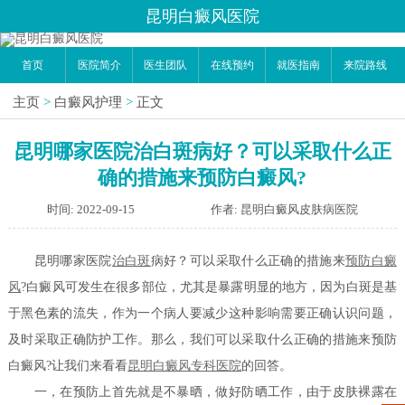
昆明白癜风医院
首页
医院简介
医生团队
在线预约
就医指南
来院路线
主页
>
白癜风护理
>
正文
昆明哪家医院治白斑病好？可以采取什么正
确的措施来预防白癜风?
时间: 2022-09-15
作者: 昆明白癜风皮肤病医院
昆明哪家医院
治白斑
病好？可以采取什么正确的措施来
预防白癜
风
?白癜风可发生在很多部位，尤其是暴露明显的地方，因为白斑是基
于黑色素的流失，作为一个病人要减少这种影响需要正确认识问题，
及时采取正确防护工作。那么，我们可以采取什么正确的措施来预防
白癜风?让我们来看看
昆明白癜风专科医院
的回答。
一，在预防上首先就是不暴晒，做好防晒工作，由于皮肤裸露在