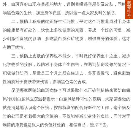
我
外，白斑喜好出现在暴露的地方，遭到暴晒很容易伤及皮肤，同时影
要
挂
响黑色素的生长，加重身体负担，所以这一点大家及时的预防。
号
二，预防上积极的端正好生活习惯，平时这个习惯养成对于身体
的健康是有好处的，饮食上多吃健康的东西，养成一个好的习惯，减
少刺激性食物的影响，多吃蛋白质和矿物质，增强自身的体质，这才
有助于病情。
三，预防上皮肤的保养也不能少，平时做好保养重中之重，减少
化学物质的接触，以防对于身体产生伤害，在遇到新房装修的情况下
积极做好防范，尽量是三个月之后在住进去，多开窗透气，避免刺激
性物质对于皮肤带来伤害，影响黑色素的合成。
昆明哪家医院治白斑病好？可以采取什么正确的措施来预防白癜
风?
昆明白癜风医院
温馨提示：白癜风是种可怕的疾病，大家需要做的
就是清楚地认识这个疾病，按部就班的配合好医生的工作，这个病及
时的处理是有着很大的价值的，不仅能够减少身体的负担，同时对于
病情的康复也是很大的价值好处的，相信自己，坚持下去。