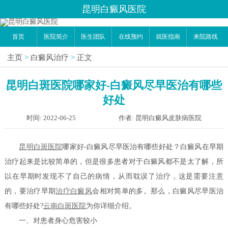
昆明白癜风医院
首页
医院简介
医生团队
在线预约
就医指南
来院路线
主页
>
白癜风治疗
>
正文
昆明白斑医院哪家好-白癜风尽早医治有哪些
好处
时间: 2022-06-25
作者: 昆明白癜风皮肤病医院
昆明白斑医院
哪家好-白癜风尽早医治有哪些好处？白癜风在早期
治疗起来是比较简单的，但是很多患者对于白癜风都不是太了解，所
以在早期时发现不了自己的病情，从而耽误了治疗，这是需要注意
的，要治疗早期
治疗白癜风
会相对简单的多。那么，白癜风尽早医治
有哪些好处?
云南白斑医院
为你详细介绍。
一、对患者身心危害较小