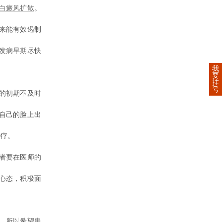
白癜风扩散
。
来能有效遏制
发病早期尽快
我
要
挂
号
的初期不及时
自己的脸上出
治疗。
者要在医师的
心态，积极面
，所以希望患