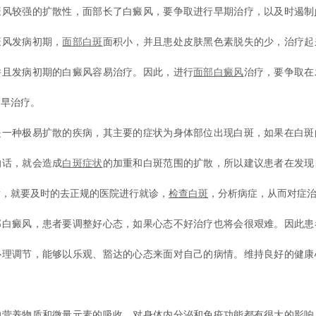
较强的扩散性，面部长了白癜风，要争取进行早期治疗，以及时遏制
癜风发病初期，
面部白斑
面积小，并且患处皮肤黑色素脱失的少，治疗起
并且发病初期的白癜风容易治疗。因此，进行
面部白癜风
治疗，要争取在
趁早治疗。
种极易扩散的疾病，其主要的症状为身体部位出现白斑，如果在白斑
的话，就会造成
白斑症状
的加重和白斑范围的扩散，所以建议患者在发现
后，就要及时的去正规的医院进行就诊，
检查白斑
，分析病症，从而对症
癜风，患者要调整好心态，如果心态不好治疗也将会很艰难。因此患
心理调节，能够以乐观、豁达的心态来面对自己的病情。维持良好的健康
养物质和微量元素的吸收，对身体内分泌和免疫功能都有很大的影响